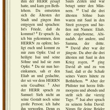
ihm der HERR gesagt
Sauls Zei­ten und war
hat­te, und kam gen Beth­
betagt unter den Män­
13
le­hem. Da ent­setz­ten
nern.
Und die drei
sich die Ältes­ten der
ältes­ten Söh­ne Isais
Stadt und gin­gen ihm
waren mit Saul in den
ent­ge­gen und spra­chen:
Streit gezo­gen und hie­
Ist's Frie­de, daß du
ßen mit Namen: Eliab,
5
kommst?
Er sprach: Ja,
der erst­ge­bo­re­ne, Abi­
ich bin gekom­men, dem
nadab, der ande­re, und
HERRN zu opfern; hei­
Sam­ma, der drit­te.
14
ligt euch und kommt zu
David aber war der
mir zum Opfer. Und er
jüngs­te. Da aber die drei
hei­lig­te Isai und sei­ne
ältes­ten mit Saul in den
15
Söh­ne und lud sie zum
Krieg zogen,
ging
6
Opfer.
Da sie nun her­
David ab und zu von
ein­ka­men, sah er den
Saul, daß er die Scha­fe
Eliab an und gedach­te,
sei­nes Vaters hüte­te zu
16
der sei vor dem HERRN
Beth­le­hem.
Aber der
7
sein Gesalb­ter.
Aber
Phi­lis­ter trat her­zu früh­
der HERR sprach zu
m­or­gens und abends und
Samu­el: Sieh nicht an
stellt sich dar vier­zig
17
sei­ne Gestalt noch sei­ne
Tage.
Isai aber sprach
gro­ße Per­son; ich habe
zu sei­nem Sohn David:
ihn ver­wor­fen. Denn es
Nimm für dei­ne Brü­der