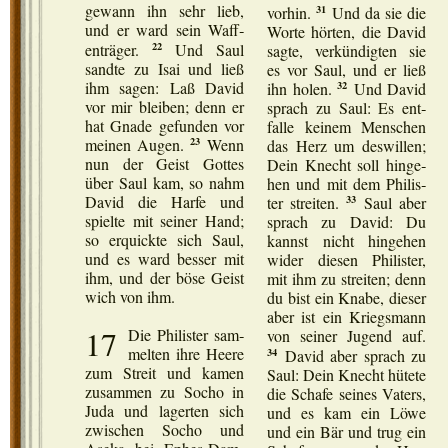
31
gewann ihn sehr lieb,
vor­hin.
Und da sie die
und er ward sein Waf­f­
Wor­te hör­ten, die David
22
en­trä­ger.
Und Saul
sag­te, ver­kün­dig­ten sie
sand­te zu Isai und ließ
es vor Saul, und er ließ
32
ihm sagen: Laß David
ihn holen.
Und David
vor mir blei­ben; denn er
sprach zu Saul: Es ent­
hat Gna­de gefun­den vor
fal­le kei­nem Men­schen
23
mei­nen Augen.
Wenn
das Herz um des­wil­len;
nun der Geist Got­tes
Dein Knecht soll hin­ge­
über Saul kam, so nahm
hen und mit dem Phi­lis­
33
David die Har­fe und
ter strei­ten.
Saul aber
spiel­te mit sei­ner Hand;
sprach zu David: Du
so erquick­te sich Saul,
kannst nicht hin­ge­hen
und es ward bes­ser mit
wider die­sen Phi­lis­ter,
ihm, und der böse Geist
mit ihm zu strei­ten; denn
wich von ihm.
du bist ein Kna­be, die­ser
aber ist ein Kriegs­mann
17
Die Phi­lis­ter sam­
von sei­ner Jugend auf.
mel­ten ihre Hee­re
34
David aber sprach zu
zum Streit und kamen
Saul: Dein Knecht hüte­te
zusam­men zu Socho in
die Scha­fe sei­nes Vaters,
Juda und lager­ten sich
und es kam ein Löwe
zwi­schen Socho und
und ein Bär und trug ein