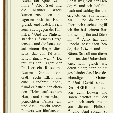
Ase­ka bei Ephes-Dam­
Schaf weg von der Her­
2
mim.
Aber Saul und
35
de;
und ich lief ihm
die Män­ner Isra­els
nach und schlug ihn und
kamen zusam­men und
erret­te­te es aus sei­nem
lager­ten sich im Eich­
Maul. Und da er sich
grun­de und rüs­te­ten sich
über mich mach­te, ergriff
zum Streit gegen die Phi­
ich ihn bei sei­nem Bart
3
lis­ter.
Und die Phi­lis­ter
und schlug ihn und töte­te
stan­den auf einem Ber­ge
36
ihn.
Also hat dein
jen­seits und die Israe­li­ten
Knecht geschla­gen bei­
auf einem Ber­ge dies­
de, den Löw­en und den
seits, daß ein Tal zwi­
Bären. So soll nun die­ser
4
schen ihnen war.
Da
Phi­lis­ter, der Unbe­schnit­
trat aus den Lagern der
te­ne, sein gleich wie
Phi­lis­ter ein Rie­se mit
deren einer; denn er hat
Namen Goliath von
geschän­det das Heer des
Gath, sechs Ellen und
leben­di­gen Got­tes.
eine Hand­b­reit hoch;
37
Und David sprach:
5
und er hat­te einen eher­
Der HERR, der mich
nen Helm auf sei­nem
von dem Löw­en und
Haupt und einen schup­
Bären erret­tet hat, der
pen­dich­ten Pan­zer an,
wird mich auch erret­ten
Bibel Bibliothek
und das Gewicht sei­nes
von die­sem Phi­lis­ter.
Pan­zers war fünf­tau­send
38
Und Saul sprach zu