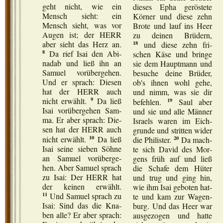
geht nicht, wie ein
die­ses Epha ger­ös­te­te
Mensch sieht: ein
Kör­ner und die­se zehn
Mensch sieht, was vor
Bro­te und lauf ins Heer
Augen ist; der HERR
zu dei­nen Brü­dern,
aber sieht das Herz an.
18
und die­se zehn fri­
8
Da rief Isai den Abi­
schen Käse und brin­ge
nadab und ließ ihn an
sie dem Haupt­mann und
Samu­el vor­über­ge­hen.
besu­che dei­ne Brü­der,
Und er sprach: Die­sen
ob's ihnen wohl gehe,
hat der HERR auch
und nimm, was sie dir
9
19
nicht erwählt.
Da ließ
befeh­len.
Saul aber
Isai vor­über­ge­hen Sam­
und sie und alle Män­ner
ma. Er aber sprach: Die­
Isra­els waren im Eich­
sen hat der HERR auch
grun­de und strit­ten wider
10
20
nicht erwählt.
Da ließ
die Phi­lis­ter.
Da mach­
Isai sei­ne sie­ben Söh­ne
te sich David des Mor­
an Samu­el vor­über­ge­
gens früh auf und ließ
hen. Aber Samu­el sprach
die Scha­fe dem Hüter
zu Isai: Der HERR hat
und trug und ging hin,
der kei­nen erwählt.
wie ihm Isai gebo­ten hat­
11
Und Samu­el sprach zu
te und kam zur Wagen­
Isai: Sind das die Kna­
burg. Und das Heer war
ben alle? Er aber sprach:
aus­ge­zo­gen und hat­te