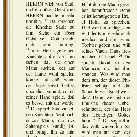
HERRN wich von Saul,
Habt ihr den Mann gese­
und ein böser Geist vom
hen her­auf­t­re­ten? Denn
HERRN mach­te ihn sehr
er ist her­auf­ge­t­re­ten Isra­
15
unru­hig.
Da spra­chen
el Hohn zu spre­chen.
die Knech­te Sauls zu
Und wer ihn schlägt, den
ihm: Sie­he, ein böser
will der Kön­ig sehr reich
Geist von Gott macht
machen und ihm sei­ne
dich sehr unru­hig;
Toch­ter geben und will
16
unser Herr sage sei­nen
sei­nes Vaters Haus frei­
26
Knech­ten, die vor ihm
ma­chen in Isra­el.
Da
ste­hen, daß sie einen
sprach David zu den
Mann suchen, der auf
Män­nern, die bei ihm
der Har­fe wohl spie­len
stan­den: Was wird man
kön­ne, auf daß, wenn
dem tun, der die­sen Phi­
der böse Geist Got­tes
lis­ter schlägt und die
über dich kommt, er mit
Schan­de von Isra­el wen­
sei­ner Hand spie­le, daß
det? Denn wer ist der
es bes­ser mit dir wer­de.
Phi­lis­ter, die­ser Unbe­
17
Da sprach Saul zu sei­
schnit­te­ne, der das Heer
nen Knech­ten: Seht nach
des leben­di­gen Got­tes
27
einem Mann, der des
höhnt?
Da sag­te ihm
Sai­ten­spiels kun­dig ist,
das Volk wie vor­hin: So
und bringt ihn zu mir.
wird man tun dem, der
18
28