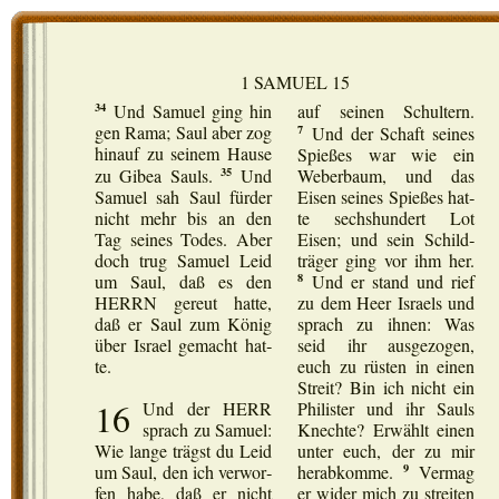
1 SAMUEL 15
34
Und Samu­el ging hin
auf sei­nen Schul­tern.
7
gen Rama; Saul aber zog
Und der Schaft sei­nes
hin­auf zu sei­nem Hau­se
Spie­ßes war wie ein
35
zu Gibea Sauls.
Und
Weber­baum, und das
Samu­el sah Saul für­der
Eisen sei­nes Spie­ßes hat­
nicht mehr bis an den
te sechs­hun­dert Lot
Tag sei­nes Todes. Aber
Eisen; und sein Schild­
doch trug Samu­el Leid
trä­ger ging vor ihm her.
8
um Saul, daß es den
Und er stand und rief
HERRN gereut hat­te,
zu dem Heer Isra­els und
daß er Saul zum Kön­ig
sprach zu ihnen: Was
über Isra­el gemacht hat­
seid ihr aus­ge­zo­gen,
te.
euch zu rüs­ten in einen
Streit? Bin ich nicht ein
16
Und der HERR
Phi­lis­ter und ihr Sauls
sprach zu Samu­el:
Knech­te? Erwählt einen
Wie lan­ge trägst du Leid
unter euch, der zu mir
9
um Saul, den ich ver­wor­
her­ab­kom­me.
Ver­mag
fen habe, daß er nicht
er wider mich zu strei­ten