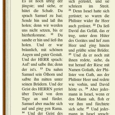
Es ist noch übrig der
sich gerüs­tet, und sie
jüngs­te; und sie­he, er
schrie­en im Streit.
21
hütet die Scha­fe. Da
Denn Isra­el hat­te sich
sprach Samu­el zu Isai;
gerüs­tet; so waren die
Sen­de hin und laß ihn
Phi­lis­ter wider ihr Heer
holen; denn wir wer­den
22
auch gerüs­tet.
Da ließ
uns nicht set­zen, bis er
David das Gefäß, das er
12
hier­her­kom­me.
Da
trug, unter dem Hüter
sand­te er hin und ließ ihn
des Gerä­tes und lief zum
holen. Und er war
Heer und ging hin­ein
bräun­lich, mit schö­nen
und grüß­te sei­ne Brü­der.
Augen und guter Gestalt.
23
Und da er noch mit
Und der HERR sprach:
ihnen rede­te, sie­he, da
Auf! und sal­be ihn; denn
trat her­auf der Rie­se mit
13
der ist's.
Da nahm
Namen Goliath, der Phi­
Samu­el sein Ölhorn und
lis­ter von Gath, aus der
salb­te ihn mit­ten unter
Phi­lis­ter Heer und rede­te
sei­nen Brü­dern. Und der
wie vor­hin, und David
Geist des HERRN geriet
24
hör­te es.
Aber jeder­
über David von dem
mann in Isra­el, wenn er
Tage an und für­der.
den Mann sah, floh er
Samu­el aber mach­te sich
vor ihm und fürch­te­te
auf und ging gen Rama.
25
sich sehr.
Und jeder­
14
Und der Geist des
mann in Isra­el sprach: