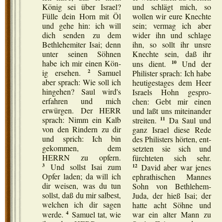
Kön­ig sei über Isra­el?
und schlägt mich, so
Fül­le dein Horn mit Öl
wol­len wir eure Knech­te
und gehe hin: ich will
sein; ver­mag ich aber
dich sen­den zu dem
wider ihn und schla­ge
Beth­le­he­mi­ter Isai; denn
ihn, so sollt ihr uns­re
unter sei­nen Söh­nen
Knech­te sein, daß ihr
10
habe ich mir einen Kön­
uns dient.
Und der
2
ig erse­hen.
Samu­el
Phi­lis­ter sprach: Ich habe
aber sprach: Wie soll ich
heu­ti­ges­ta­ges dem Heer
hin­ge­hen? Saul wird's
Isra­els Hohn gespro­
erfah­ren und mich
chen: Gebt mir einen
erwür­gen. Der HERR
und laßt uns mit­ein­an­der
11
sprach: Nimm ein Kalb
strei­ten.
Da Saul und
von den Rin­dern zu dir
ganz Isra­el die­se Rede
und sprich: Ich bin
des Phi­lis­ters hör­ten, ent­
gekom­men, dem
setz­ten sie sich und
HERRN zu opfern.
fürch­te­ten sich sehr.
3
12
Und sollst Isai zum
David aber war jenes
Opfer laden; da will ich
eph­ra­thi­schen Man­nes
dir wei­sen, was du tun
Sohn von Beth­le­hem-
sollst, daß du mir sal­best,
Juda, der hieß Isai; der
wel­chen ich dir sagen
hat­te acht Söh­ne und
4
wer­de.
Samu­el tat, wie
war ein alter Mann zu