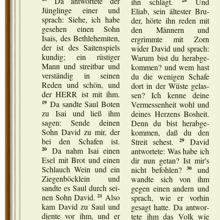
Da ant­wor­te­te der
ihn schlägt.
Und
Jüng­lin­ge einer und
Eliab, sein ältes­ter Bru­
sprach: Sie­he, ich habe
der, hör­te ihn reden mit
gese­hen einen Sohn
den Män­nern und
Isais, des Beth­le­he­mi­ten,
ergrimm­te mit Zorn
der ist des Sai­ten­spiels
wider David und sprach:
kun­dig; ein rüs­ti­ger
Warum bist du her­ab­ge­
Mann und streit­bar und
kom­men? und wem hast
ver­stän­dig in sei­nen
du die weni­gen Scha­fe
Reden und schön, und
dort in der Wüs­te gelas­
der HERR ist mit ihm.
sen? Ich ken­ne dei­ne
19
Da sand­te Saul Boten
Ver­mes­sen­heit wohl und
zu Isai und ließ ihm
dei­nes Her­zens Bos­heit.
sagen: Sen­de dei­nen
Denn du bist her­ab­ge­
Sohn David zu mir, der
kom­men, daß du den
29
bei den Scha­fen ist.
Streit sehest.
David
20
Da nahm Isai einen
ant­wor­te­te: Was habe ich
Esel mit Brot und einen
dir nun getan? Ist mir's
30
Schlauch Wein und ein
nicht befoh­len?
und
Zie­gen­böck­lein und
wand­te sich von ihm
sand­te es Saul durch sei­
gegen einen andern und
21
nen Sohn David.
Also
sprach, wie er vor­hin
kam David zu Saul und
gesagt hat­te. Da ant­wor­
dien­te vor ihm, und er
te­te ihm das Volk wie